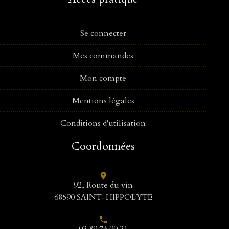
Se connecter
Mes commandes
Mon compte
Mentions légales
Conditions d'utilisation
Coordonnées
location_on
92, Route du vin
68590 SAINT-HIPPOLYTE
phone
03 89 73 00 21